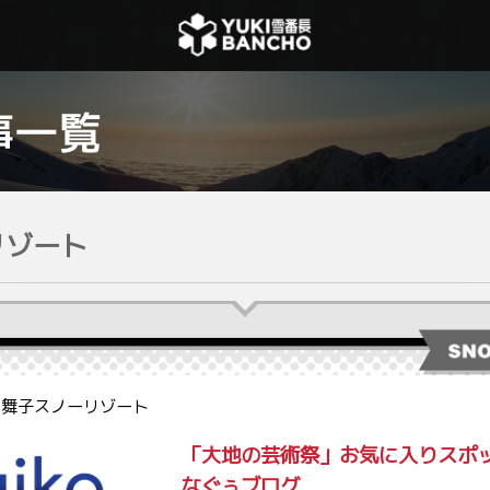
リゾート
y. 舞子スノーリゾート
「大地の芸術祭」お気に入りスポ
なぐぅブログ