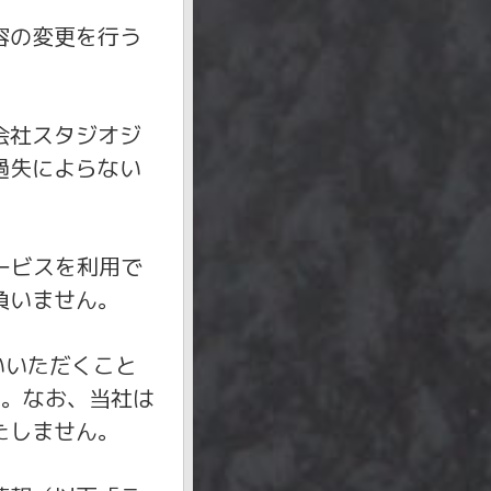
容の変更を行う
会社スタジオジ
な過失によらない
ービスを利用で
負いません。
いいただくこと
す。なお、当社は
たしません。