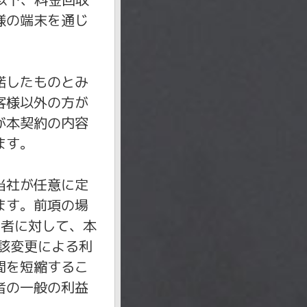
様の端末を通じ
諾したものとみ
客様以外の方が
が本契約の内容
ます。
当社が任意に定
ます。前項の場
用者に対して、本
該変更による利
間を短縮するこ
者の一般の利益