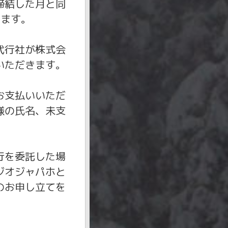
締結した月と同
きます。
代行社が株式会
いただきます。
お支払いいただ
様の氏名、未支
行を委託した場
ジオジャパホと
のお申し立てを