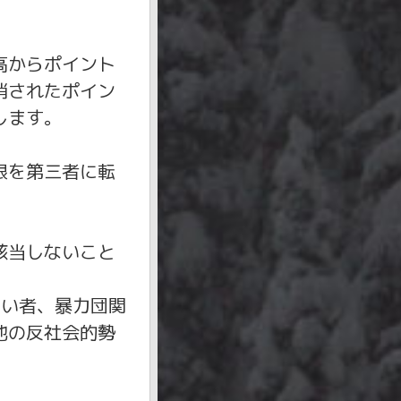
高からポイント
消されたポイン
します。
限を第三者に転
該当しないこと
ない者、暴力団関
他の反社会的勢
。