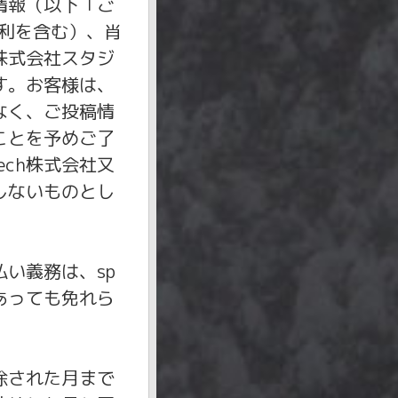
情報（以下「ご
権利を含む）、肖
株式会社スタジ
ます。お客様は、
限なく、ご投稿情
ことを予めご了
ech株式会社又
しないものとし
い義務は、sp
あっても免れら
除された月まで