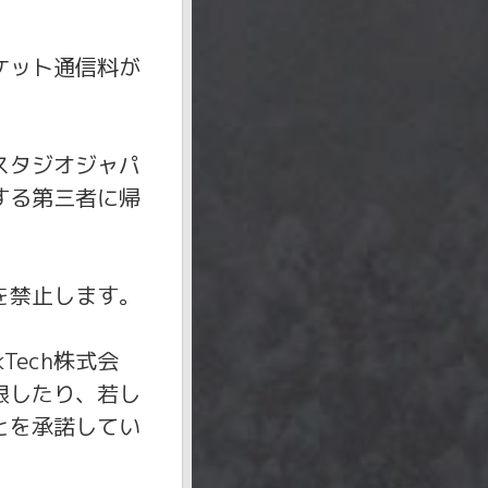
ケット通信料が
スタジオジャパ
有する第三者に帰
を禁止します。
Tech株式会
限したり、若し
とを承諾してい