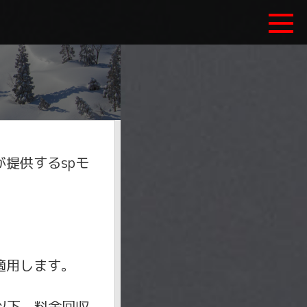
提供するspモ
。
適用します。
以下、料金回収