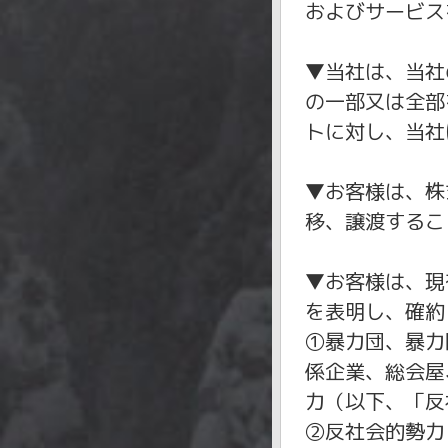
およびサービス
▼当社は、当社
の一部又は全部
トに対し、当社
▼お客様は、株
移、譲渡するこ
▼お客様は、現
を表明し、確約
①暴力団、暴力
係企業、総会屋
力（以下、「反
②反社会的勢力