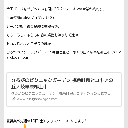
今回ブログをサボっている間に20-21シーズンの営業が終わり、
毎年恒例の締めブログもサボり、
シーズン終了後の余韻にも浸らず、
そうこうしてるうちに春の業務も滞りなく進み、
あれよこれよとコチラの施設
ひるがのピクニックガーデン 桃色吐息とコキアの丘／岐阜県郡上市 (hirug
anokogen.com)
ひるがのピクニックガーデン 桃色吐息とコキアの
丘／岐阜県郡上市
ひるがのピクニックガーデン 桃色吐息とコキアの丘の公式ウェブサイト。ひるがの高原コキアパークが新たに生まれ変わり、ピクニック気分でアウトドアを満喫できる高原リゾートとして新登場。日本最大級4万株のペチュニアが一面に咲き誇ります。
www.hiruganokogen.com
夏営業が先週の10日(土）よりスタートいたしましたーーーー！！！