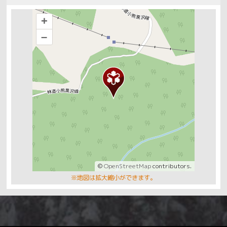
+
–
©
OpenStreetMap
contributors.
※地図は拡大縮小ができます。