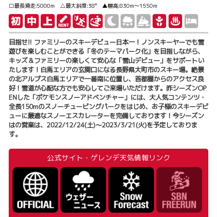
□最長滑走:5000m △最大斜度:38° ▲標高:830m～1550m
目指せ!! ファミリーのスキーデビュー日本一！ノンスキーヤーでも雪
遊びを楽しむことができる「冬のテーマパーク化」を目指しながら、
キッズ＆ファミリーの楽しくて安心な「雪山デビュー」をサポートい
たします！白馬エリアの玄関口になる長野県大町市のスキー場。絶景
の北アルプス白馬エリアで一番南に位置し、首都圏からのアクセス良
好！雪道が心配な方でも安心してご来場いただけます。昨シーズンOP
ENした「ポケモンスノーアドベンチャー」には、大人気コンテンツ・
全長150mのスノーチュービングパークをはじめ、お子様のスキーデビ
ューに最適なスノーエスカレーターを完備しております！今シーズン
はの営業は、2022/12/24(土)～2023/3/21(火)を予定しておりま
す。
公式サイト・ゲレンデ天気情報リンク