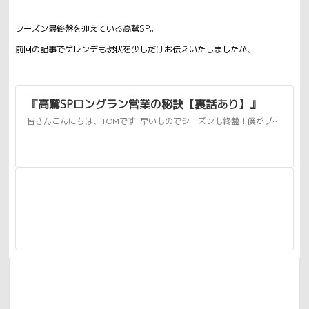
シーズン最終盤を迎えている高鷲SP。
前回の記事でゲレンデも現状を少しだけお伝えいたしましたが、
『高鷲SPロングラン営業の秘訣【裏話あり】』
皆さんこんにちは、TOMです 早いものでシーズンも終盤！僕がブログをサボりにサボっている間に状況は大きく変わっております。 世間的には春