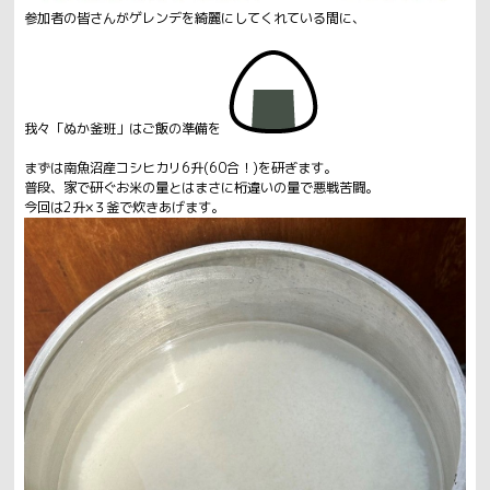
参加者の皆さんがゲレンデを綺麗にしてくれている間に、
我々「ぬか釜班」はご飯の準備を
まずは南魚沼産コシヒカリ6升(60合！)を研ぎます。
普段、家で研ぐお米の量とはまさに桁違いの量で悪戦苦闘。
今回は2升×３釜で炊きあげます。